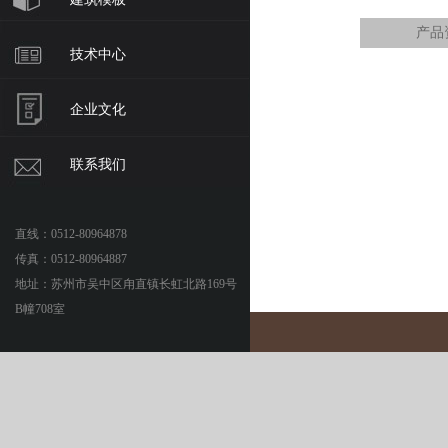
产品
技术中心
企业文化
联系我们
直线：0512-80964878
传真：0512-80964887
地址：苏州市吴中区甪直镇长虹北路169号
B幢708室